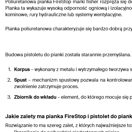
Poliuretanowa
pianka FireStop marki fisher rozpręża się d
Pianka ta wykazuje wysoką odporność ogniową i izolacyjno
kominowe, rury hydrauliczne lub systemy wentylacyjne.
Pianka poliuretanowa charakteryzuje się bardzo dobrą przyc
Budowa pistoletu do pianki
została starannie przemyślana. 
Korpus
– wykonany z metalu i wytrzymałego tworzywa s
Spust
– mechanizm spustowy pozwala na kontrolowane 
zwolnienie zatrzymuje proces.
Zbiornik do wkładu
– element, do którego mocuje się p
Jakie zalety ma pianka FireStop i
pistolet do piank
Rozwiązanie to ma szereg zalet, z których najważniejsze to