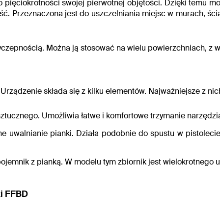
o pięciokrotności swojej pierwotnej objętości. Dzięki temu m
ść.
Przeznaczona jest do uszczelniania miejsc w murach, ści
zepnością. Można ją stosować na wielu powierzchniach, z wyją
Urządzenie składa się z kilku elementów. Najważniejsze z nich
ztucznego. Umożliwia łatwe i komfortowe trzymanie narzędzi
uwalnianie pianki. Działa podobnie do spustu w pistolecie.
ojemnik z pianką. W modelu tym zbiornik jest wielokrotnego u
i
FFBD
: