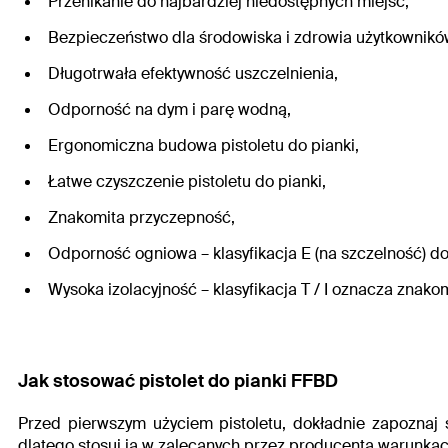
Przenikanie do najbardziej niedostępnych miejsc,
Bezpieczeństwo dla środowiska i zdrowia użytkownikó
Długotrwała efektywność uszczelnienia,
Odporność na dym i parę wodną,
Ergonomiczna
budowa pistoletu do pianki,
Łatwe czyszczenie pistoletu do pianki,
Znakomita przyczepność,
Odporność ogniowa – klasyfikacja E (na szczelność) d
Wysoka izolacyjność – klasyfikacja T / I oznacza znako
Jak stosować
pistolet do pianki
FFBD
Przed pierwszym użyciem pistoletu, dokładnie zapoznaj 
dlatego stosuj ją w zalecanych przez producenta warunkach