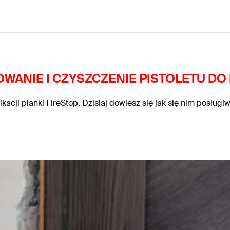
OWANIE I CZYSZCZENIE PISTOLETU DO 
kacji pianki FireStop. Dzisiaj dowiesz się jak się nim posługi