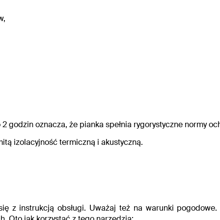
w,
o 2 godzin oznacza, że pianka spełnia rygorystyczne normy o
mitą izolacyjność termiczną i akustyczną.
się z instrukcją obsługi. Uważaj też na warunki pogodowe
. Oto jak korzystać z tego narzędzia: