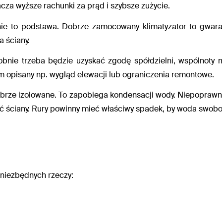
acza wyższe rachunki za prąd i szybsze zużycie.
e to podstawa. Dobrze zamocowany klimatyzator to gwaran
a ściany.
nie trzeba będzie uzyskać zgodę spółdzielni, wspólnoty m
m opisany np. wygląd elewacji lub ograniczenia remontowe.
obrze izolowane. To zapobiega kondensacji wody. Niepoprawne
 ściany. Rury powinny mieć właściwy spadek, by woda swobo
a niezbędnych rzeczy: