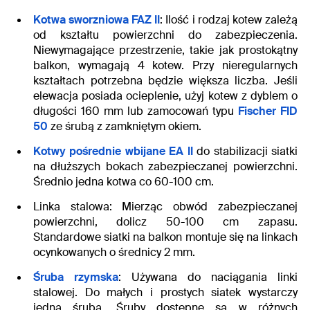
Kotwa sworzniowa FAZ II
: Ilość i rodzaj kotew zależą
od kształtu powierzchni do zabezpieczenia.
Niewymagające przestrzenie, takie jak prostokątny
balkon, wymagają 4 kotew. Przy nieregularnych
kształtach potrzebna będzie większa liczba. Jeśli
elewacja posiada ocieplenie, użyj kotew z dyblem o
długości 160 mm lub zamocowań typu
Fischer FID
50
ze śrubą z zamkniętym okiem.
Kotwy pośrednie wbijane EA II
do stabilizacji siatki
na dłuższych bokach zabezpieczanej powierzchni.
Średnio jedna kotwa co 60-100 cm.
Linka stalowa
: Mierząc obwód zabezpieczanej
powierzchni, dolicz 50-100 cm zapasu.
Standardowe siatki na balkon montuje się na linkach
ocynkowanych o średnicy 2 mm.
Śruba rzymska
: Używana do naciągania linki
stalowej. Do małych i prostych siatek wystarczy
jedna śruba. Śruby dostępne są w różnych