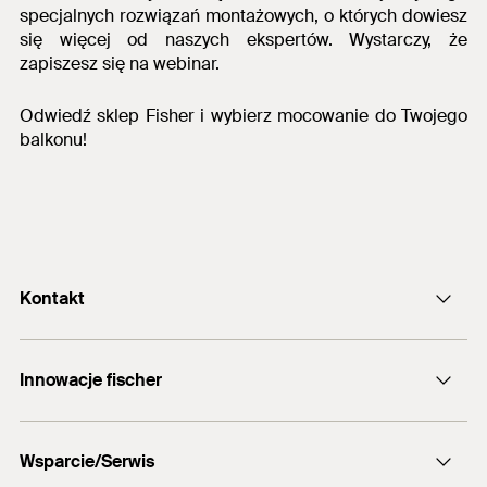
specjalnych rozwiązań montażowych, o których dowiesz
się więcej od naszych ekspertów. Wystarczy, że
zapiszesz się na webinar.
Odwiedź sklep Fisher i wybierz mocowanie do Twojego
balkonu!
Kontakt
Formularz kontaktowy
Innowacje fischer
info@fischerpolska.pl
fischer DUOLINE
12 290 08 80
Wsparcie/Serwis
fischer FAZ II