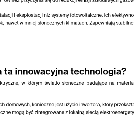
le również przyczynia się do
redukcji emisji szkodliwych gazów
alacji i eksploatacji
niż systemy fotowoltaiczne. Ich efektywno
ok
, nawet w mniej słonecznych klimatach. Zapewniają stabiln
a ta innowacyjna technologia?
lektryczne, w którym światło słoneczne padające na materi
h domowych, konieczne jest użycie
inwertera
, który przeksz
aiczne mogą być zintegrowane z lokalną siecią elektroenerget