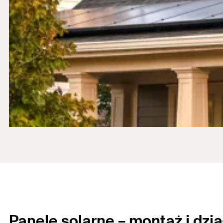
Panele solarne – montaż
i dzi