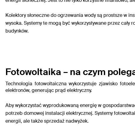
energii słonecznej. Jest to nie tylko
korzystne finansowo
, a
Kolektory słoneczne do ogrzewania wody są
prostsze w inst
wysoka. Systemy te
mogą być wykorzystywane przez cały r
budynków.
Fotowoltaika – na czym poleg
Technologia fotowoltaiczna wykorzystuje zjawisko fotoe
elektronów, generując prąd elektryczny.
Aby wykorzystać wyprodukowaną energię w gospodarstwac
potrzeb domowej instalacji elektrycznej. Systemy fotowolt
energii, ale także sprzedaż nadwyżek.