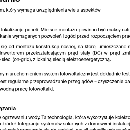
em, który wymaga uwzględnienia wielu aspektów.
okalizacja paneli. Miejsce montażu powinno być
maksymaln
zyskanie wymaganych pozwoleń i zgód przed rozpoczęciem pra
się od montażu konstrukcji nośnej,
na której umieszczane 
 inwerterem przekształcającym prąd stały (DC) w prąd zmi
eci (on-grid), z lokalną siecią elektroenergetyczną.
alnym uruchomieniem system fotowoltaiczny jest dokładnie tes
jest regularne przeprowadzanie przeglądów – czyszczenie pan
zawodną pracę
fotowoltaiki.
ązania
ogrzewaniu wody. Ta technologia, która wykorzystuje kolekto
 źródeł. Integracja systemów solarnych z domowymi instala