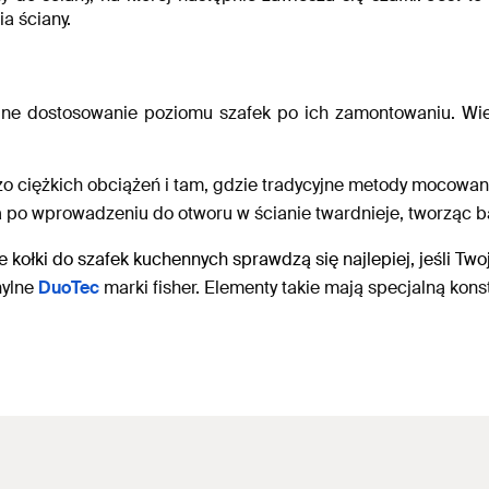
a ściany.
jne dostosowanie poziomu szafek po ich zamontowaniu. Wiesz
 ciężkich obciążeń i tam, gdzie tradycyjne metody mocowani
ra po wprowadzeniu do otworu w ścianie twardnieje, tworząc 
ie kołki do szafek kuchennych
sprawdzą się najlepiej, jeśli Tw
hylne
DuoTec
marki fisher. Elementy takie mają specjalną kon