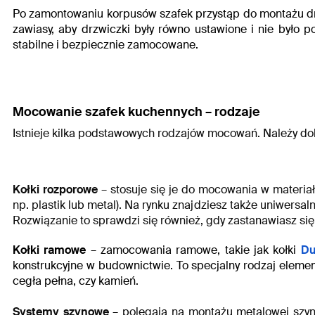
Po zamontowaniu korpusów szafek przystąp do montażu drz
zawiasy, aby drzwiczki były równo ustawione i nie było 
stabilne i bezpiecznie zamocowane.
Mocowanie szafek kuchennych – rodzaje
Istnieje kilka podstawowych rodzajów mocowań. Należy dobra
Kołki rozporowe
– stosuje się je do mocowania w materiał
np. plastik lub metal). Na rynku znajdziesz także uniwersal
Rozwiązanie to sprawdzi się również, gdy zastanawiasz si
Kołki ramowe
–
zamocowania ramowe
, takie jak kołki
Du
konstrukcyjne w budownictwie. To specjalny rodzaj eleme
cegła pełna, czy kamień.
Systemy szynowe
– polegają na montażu metalowej szyny