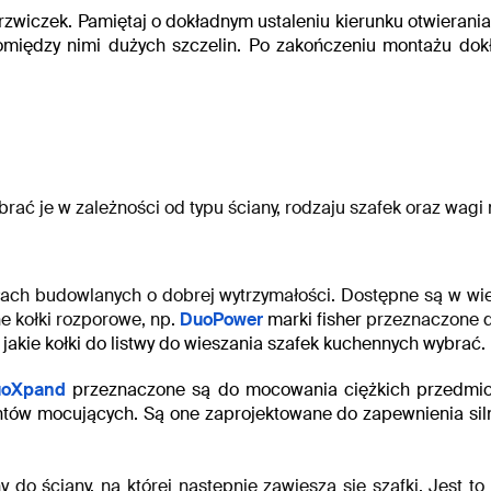
wiczek. Pamiętaj o dokładnym ustaleniu kierunku otwierani
pomiędzy nimi dużych szczelin.
Po zakończeniu montażu dokł
ć je w zależności od typu ściany, rodzaju szafek oraz wagi m
ach budowlanych o dobrej wytrzymałości. Dostępne są w wiel
ne kołki rozporowe, np.
DuoPower
marki fisher
przeznaczone do
ę
jakie kołki do listwy do wieszania szafek kuchennych
wybrać.
oXpand
przeznaczone są do mocowania ciężkich przedmiotó
ntów mocujących. Są one zaprojektowane do zapewnienia silne
 do ściany, na której następnie zawiesza się szafki. Jest 