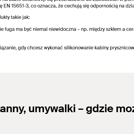
mę
EN 15651-3
, co oznacza, że cechują się odpornością na dzia
kty takie jak:
ie fuga ma być niemal niewidoczna – np. między szkłem a cer
wiązanie, gdy chcesz wykonać
silikonowanie kabiny prysznicow
wanny, umywalki – gdzie mo