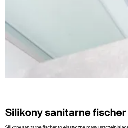
Silikony sanitarne fische
Silikony sanitarne fischer to elastyczne masy uszczelniając