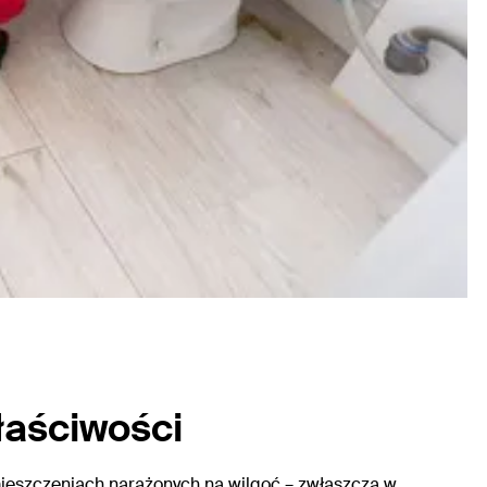
właściwości
eszczeniach narażonych na wilgoć – zwłaszcza w