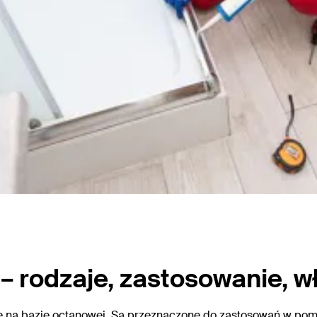
r – rodzaje, zastosowanie, 
e na bazie octanowej.
Są przeznaczone do zastosowań w pomi