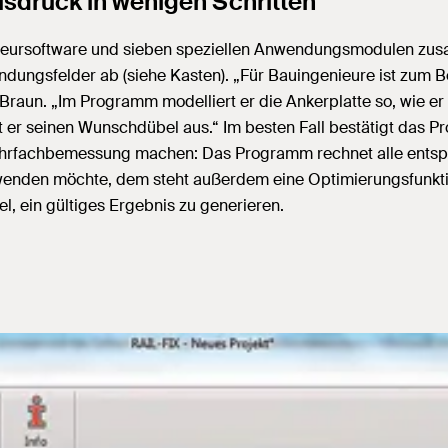
sdruck in wenigen Schritten
enieursoftware und sieben speziellen Anwendungsmodulen zu
ungsfelder ab (siehe Kasten). „Für Bauingenieure ist zum Be
aun. „Im Programm modelliert er die Ankerplatte so, wie er sie
hlt er seinen Wunschdübel aus.“ Im besten Fall bestätigt das 
 Mehrfachbemessung machen: Das Programm rechnet alle ents
wenden möchte, dem steht außerdem eine Optimierungsfunktion
, ein gültiges Ergebnis zu generieren.