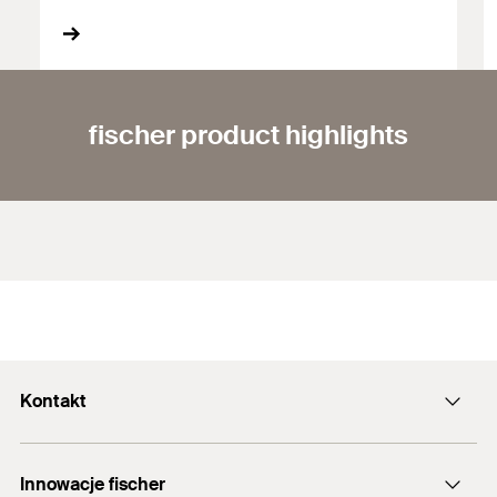
fischer product highlights
Kontakt
Formularz kontaktowy
Innowacje fischer
info@fischerpolska.pl