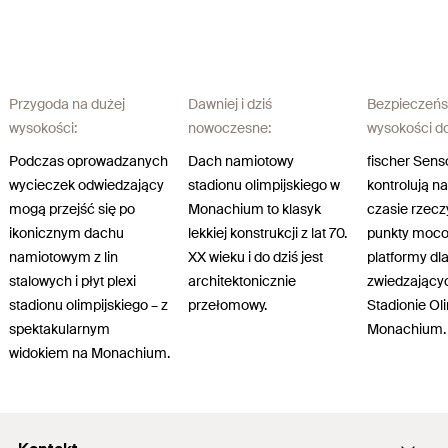
Przygoda na dużej
Dawniej i dziś
Bezpieczeńs
wysokości:
nowoczesne:
wysokości d
Podczas oprowadzanych
Dach namiotowy
fischer Sens
wycieczek odwiedzający
stadionu olimpijskiego w
kontrolują na
mogą przejść się po
Monachium to klasyk
czasie rzec
ikonicznym dachu
lekkiej konstrukcji z lat 70.
punkty moc
namiotowym z lin
XX wieku i do dziś jest
platformy dl
stalowych i płyt plexi
architektonicznie
zwiedzający
stadionu olimpijskiego – z
przełomowy.
Stadionie Ol
spektakularnym
Monachium.
widokiem na Monachium.