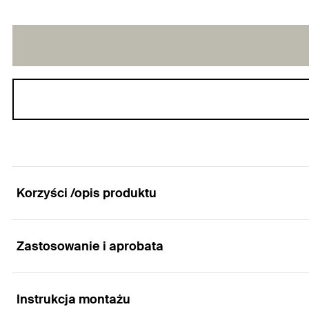
Korzyści /opis produktu
Zastosowanie i aprobata
Wkręty do mocowania desek tarasowych.
Zalety
Instrukcja montażu