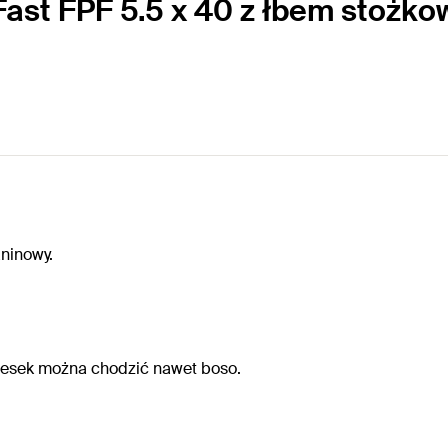
Fast FPF 5.5 x 40 z łbem stożk
ninowy.
desek można chodzić nawet boso.