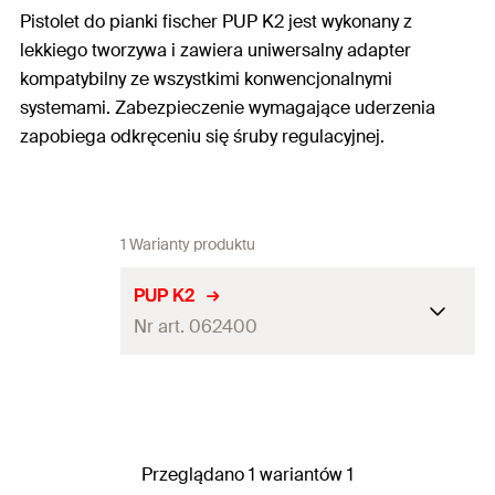
Pistolet do pianki fischer PUP K2 jest wykonany z
lekkiego tworzywa i zawiera uniwersalny adapter
kompatybilny ze wszystkimi konwencjonalnymi
systemami. Zabezpieczenie wymagające uderzenia
zapobiega odkręceniu się śruby regulacyjnej.
1 Warianty produktu
PUP K2
Nr art. 062400
Ilość
1
St.
GTIN (EAN-Code)
4006209624005
Przeglądano 1 wariantów 1