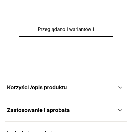
Gniazdo
PH2
Długość
(
)
25
mm
l
Przeglądano 1 wariantów 1
Ilość
1
St.
GTIN (EAN-Code)
4048962404760
Korzyści /opis produktu
Zastosowanie i aprobata
Zalety
Zapobiega nieumyślnemu, zbyt głębokiemu