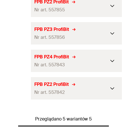
Gniazdo
PZ1
FPB PZ2 ProfiBit
Nr art. 557855
Długość
(
)
25
mm
l
Ilość
10
St.
Gniazdo
PZ2
FPB PZ3 ProfiBit
GTIN (EAN-Code)
4048962404906
Nr art. 557856
Długość
(
)
25
mm
l
Ilość
10
St.
Gniazdo
PZ3
FPB PZ4 ProfiBit
GTIN (EAN-Code)
4048962404913
Nr art. 557843
Długość
(
)
25
mm
l
Ilość
10
St.
Gniazdo
PZ4
FPB PZ2 ProfiBit
GTIN (EAN-Code)
4048962404920
Nr art. 557842
Długość
(
)
38
mm
l
Ilość
1
St.
Gniazdo
PZ2
GTIN (EAN-Code)
4048962404791
Przeglądano 5 wariantów 5
Długość
(
)
50
mm
l