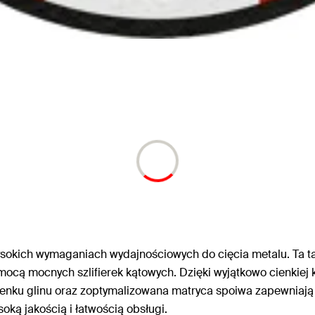
sokich wymaganiach wydajnościowych do cięcia metalu. Ta tar
pomocą mocnych szlifierek kątowych. Dzięki wyjątkowo cienkie
 tlenku glinu oraz zoptymalizowana matryca spoiwa zapewniają p
oką jakością i łatwością obsługi.