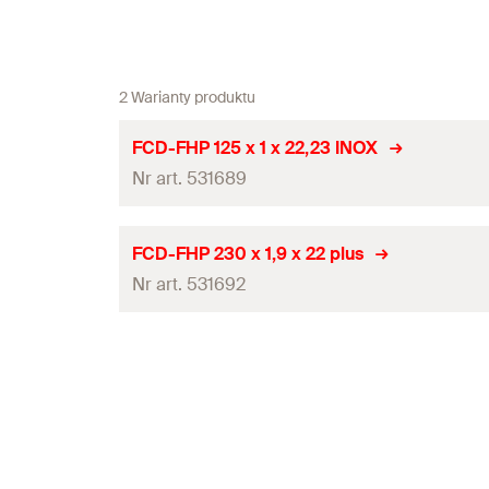
2 Warianty produktu
FCD-FHP 125 x 1 x 22,23 INOX
Nr art. 531689
Średnica
(
)
d
FCD-FHP 230 x 1,9 x 22 plus
Nr art. 531692
Średnica otworu wierconego
Grubość
(
)
S
Średnica
(
)
d
Maksymalna liczba obrotów
Średnica otworu wierconego
Pakowanie
Grubość
(
)
S
Ilość