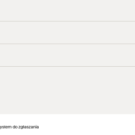
 wysokie bezpieczeństwo zarówno dla narzędzia, jak i użytko
acji.
ystem do zgłaszania