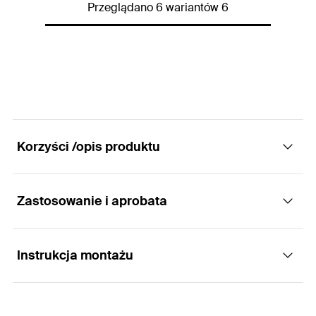
Ilość
1
St.
Przeglądano 6 wariantów 6
Długość całkowita
(
)
80
mm
l
GTIN (EAN-Code)
4048962287073
Długość robocza
40
mm
Ilość
1
St.
GTIN (EAN-Code)
4048962287080
Korzyści /opis produktu
Zastosowanie i aprobata
Zalety
Diamentowa powierzchnia końcówki umożliwia
Instrukcja montażu
Zastosowania
szybkie wiercenie.
Długi czas użytkowania jest możliwy dzięki
Do wiercenia w kamieniu podatnym na