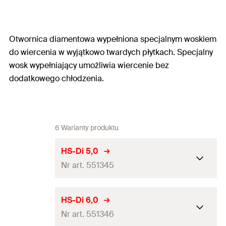
Otwornica diamentowa wypełniona specjalnym woskiem
do wiercenia w wyjątkowo twardych płytkach. Specjalny
wosk wypełniający umożliwia wiercenie bez
dodatkowego chłodzenia.
6 Warianty produktu
HS-Di 5,0
Nr art. 551345
Średnica wiertła
(
)
5
mm
d
HS-Di 6,0
0
Nr art. 551346
Długość całkowita
(
)
80
mm
l