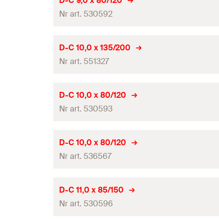
D-C 9,0 x 80/120
0
GTIN (EAN-Code)
Pakowanie
Nr art. 530592
Długość całkowita
(
)
l
Ilość
Długość robocza
Średnica wiertła
(
)
d
D-C 10,0 x 135/200
0
GTIN (EAN-Code)
Pakowanie
Nr art. 551327
Długość całkowita
(
)
l
Ilość
Długość robocza
Średnica wiertła
(
)
d
D-C 10,0 x 80/120
0
GTIN (EAN-Code)
Pakowanie
Nr art. 530593
Długość całkowita
(
)
l
Ilość
Długość robocza
Średnica wiertła
(
)
d
D-C 10,0 x 80/120
0
GTIN (EAN-Code)
Pakowanie
Nr art. 536567
Długość całkowita
(
)
l
Ilość
Długość robocza
Średnica wiertła
(
)
d
D-C 11,0 x 85/150
0
GTIN (EAN-Code)
Pakowanie
Nr art. 530596
Długość całkowita
(
)
l