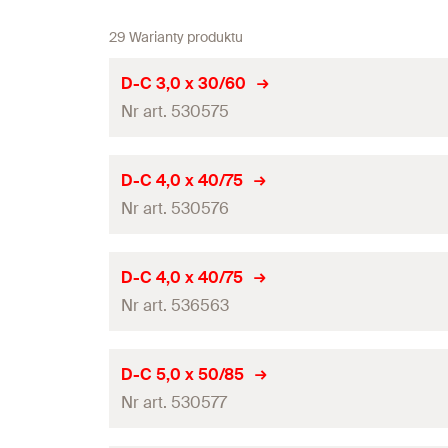
29 Warianty produktu
D-C 3,0 x 30/60
Nr art. 530575
Średnica wiertła
(
)
d
D-C 4,0 x 40/75
0
Nr art. 530576
Długość całkowita
(
)
l
Długość robocza
Średnica wiertła
(
)
d
D-C 4,0 x 40/75
0
Pakowanie
Nr art. 536563
Długość całkowita
(
)
l
Ilość
Długość robocza
Średnica wiertła
(
)
d
D-C 5,0 x 50/85
0
GTIN (EAN-Code)
Pakowanie
Nr art. 530577
Długość całkowita
(
)
l
Ilość