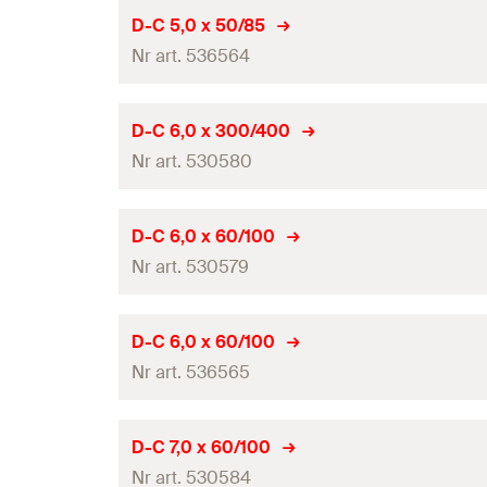
Długość robocza
Średnica wiertła
(
)
d
D-C 5,0 x 50/85
0
GTIN (EAN-Code)
Pakowanie
Nr art. 536564
Długość całkowita
(
)
l
Ilość
Długość robocza
Średnica wiertła
(
)
d
D-C 6,0 x 300/400
0
GTIN (EAN-Code)
Pakowanie
Nr art. 530580
Długość całkowita
(
)
l
Ilość
Długość robocza
Średnica wiertła
(
)
d
D-C 6,0 x 60/100
0
GTIN (EAN-Code)
Pakowanie
Nr art. 530579
Długość całkowita
(
)
l
Ilość
Długość robocza
Średnica wiertła
(
)
d
D-C 6,0 x 60/100
0
GTIN (EAN-Code)
Pakowanie
Nr art. 536565
Długość całkowita
(
)
l
Ilość
Długość robocza
Średnica wiertła
(
)
d
D-C 7,0 x 60/100
0
GTIN (EAN-Code)
Pakowanie
Nr art. 530584