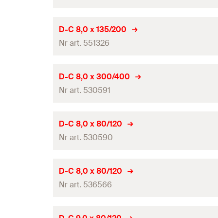
Długość całkowita
(
)
l
Ilość
Długość robocza
Średnica wiertła
(
)
d
D-C 8,0 x 135/200
0
GTIN (EAN-Code)
Pakowanie
Nr art. 551326
Długość całkowita
(
)
l
Ilość
Długość robocza
Średnica wiertła
(
)
d
D-C 8,0 x 300/400
0
GTIN (EAN-Code)
Pakowanie
Nr art. 530591
Długość całkowita
(
)
l
Ilość
Długość robocza
Średnica wiertła
(
)
d
D-C 8,0 x 80/120
0
GTIN (EAN-Code)
Pakowanie
Nr art. 530590
Długość całkowita
(
)
l
Ilość
Długość robocza
Średnica wiertła
(
)
d
D-C 8,0 x 80/120
0
GTIN (EAN-Code)
Pakowanie
Nr art. 536566
Długość całkowita
(
)
l
Ilość
Długość robocza
Średnica wiertła
(
)
d