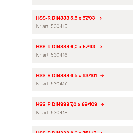
Długość całkowita
(
)
l
Ilość
Długość robocza
Średnica wiertła
(
)
d
HSS-R DIN338 5,5 x 57/93
0
GTIN (EAN-Code)
Pakowanie
Nr art. 530415
Długość całkowita
(
)
l
Ilość
Długość robocza
Średnica wiertła
(
)
d
HSS-R DIN338 6,0 x 57/93
0
GTIN (EAN-Code)
Pakowanie
Nr art. 530416
Długość całkowita
(
)
l
Ilość
Długość robocza
Średnica wiertła
(
)
d
HSS-R DIN338 6,5 x 63/101
0
GTIN (EAN-Code)
Pakowanie
Nr art. 530417
Długość całkowita
(
)
l
Ilość
Długość robocza
Średnica wiertła
(
)
d
HSS-R DIN338 7,0 x 69/109
0
GTIN (EAN-Code)
Pakowanie
Nr art. 530418
Długość całkowita
(
)
l
Ilość
Długość robocza
Średnica wiertła
(
)
d