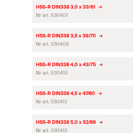
Długość robocza
Średnica wiertła
(
)
d
HSS-R DIN338 3,0 x 33/61
0
GTIN (EAN-Code)
Pakowanie
Nr art. 530407
Długość całkowita
(
)
l
Ilość
Długość robocza
Średnica wiertła
(
)
d
HSS-R DIN338 3,5 x 39/70
0
GTIN (EAN-Code)
Pakowanie
Nr art. 530409
Długość całkowita
(
)
l
Ilość
Długość robocza
Średnica wiertła
(
)
d
HSS-R DIN338 4,0 x 43/75
0
GTIN (EAN-Code)
Pakowanie
Nr art. 530410
Długość całkowita
(
)
l
Ilość
Długość robocza
Średnica wiertła
(
)
d
HSS-R DIN338 4,5 x 47/80
0
GTIN (EAN-Code)
Pakowanie
Nr art. 530412
Długość całkowita
(
)
l
Ilość
Długość robocza
Średnica wiertła
(
)
d
HSS-R DIN338 5,0 x 52/86
0
GTIN (EAN-Code)
Pakowanie
Nr art. 530413