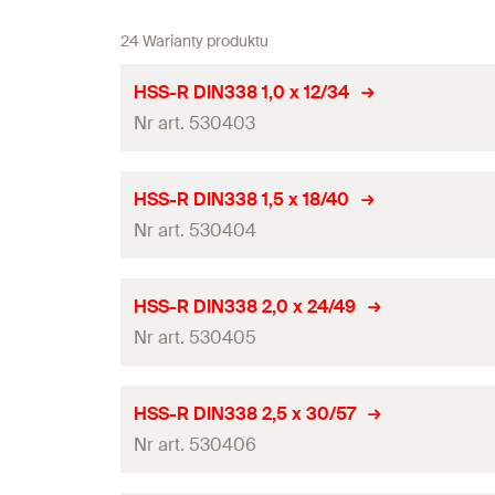
24 Warianty produktu
HSS-R DIN338 1,0 x 12/34
Nr art. 530403
Średnica wiertła
(
)
d
HSS-R DIN338 1,5 x 18/40
0
Nr art. 530404
Długość całkowita
(
)
l
Długość robocza
Średnica wiertła
(
)
d
HSS-R DIN338 2,0 x 24/49
0
Pakowanie
Nr art. 530405
Długość całkowita
(
)
l
Ilość
Długość robocza
Średnica wiertła
(
)
d
HSS-R DIN338 2,5 x 30/57
0
GTIN (EAN-Code)
Pakowanie
Nr art. 530406
Długość całkowita
(
)
l
Ilość