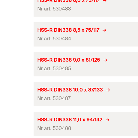
HSS-R DIN338 8,0 x 75/117
0
GTIN (EAN-Code)
Pakowanie
Nr art. 530483
Długość całkowita
(
)
l
Ilość
Długość robocza
Średnica wiertła
(
)
d
HSS-R DIN338 8,5 x 75/117
0
GTIN (EAN-Code)
Pakowanie
Nr art. 530484
Długość całkowita
(
)
l
Ilość
Długość robocza
Średnica wiertła
(
)
d
HSS-R DIN338 9,0 x 81/125
0
GTIN (EAN-Code)
Pakowanie
Nr art. 530485
Długość całkowita
(
)
l
Ilość
Długość robocza
Średnica wiertła
(
)
d
HSS-R DIN338 10,0 x 87/133
0
GTIN (EAN-Code)
Pakowanie
Nr art. 530487
Długość całkowita
(
)
l
Ilość
Długość robocza
Średnica wiertła
(
)
d
HSS-R DIN338 11,0 x 94/142
0
GTIN (EAN-Code)
Pakowanie
Nr art. 530488
Długość całkowita
(
)
l