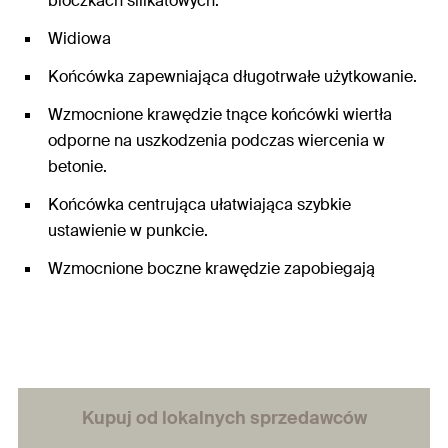
bloczkach silikatowych.
Widiowa
Końcówka zapewniająca długotrwałe użytkowanie.
Wzmocnione krawędzie tnące końcówki wiertła
odporne na uszkodzenia podczas wiercenia w
betonie.
Końcówka centrująca ułatwiająca szybkie
ustawienie w punkcie.
Wzmocnione boczne krawędzie zapobiegają
zakleszczeniu się w przypadku natrafienia na
zbrojenie.
Kupuj od lokalnych sprzedawców