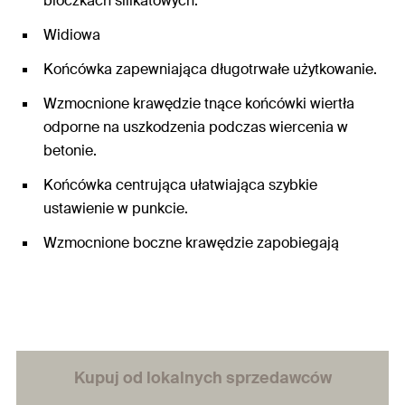
bloczkach silikatowych.
Widiowa
Końcówka zapewniająca długotrwałe użytkowanie.
Wzmocnione krawędzie tnące końcówki wiertła
odporne na uszkodzenia podczas wiercenia w
betonie.
Końcówka centrująca ułatwiająca szybkie
ustawienie w punkcie.
Wzmocnione boczne krawędzie zapobiegają
zakleszczeniu się w przypadku natrafienia na
zbrojenie.
Kupuj od lokalnych sprzedawców