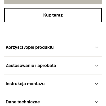
Kup teraz
Korzyści /opis produktu
Zastosowanie i aprobata
Efektywna wentylacyjna bariera
ognioochronna, przeznaczona do zamknięcia
szczelin pomiędzy wewnętrznymi i
Instrukcja montażu
Zastosowania
zewnętrznymi elementami konstrukcyjnymi
Dane techniczne
Bariera Wentylacyjna FFB-VS to odpowiednio
Zalety