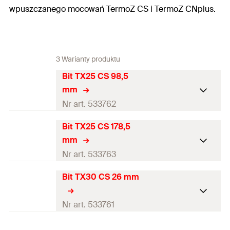
wpuszczanego mocowań TermoZ CS i TermoZ CNplus.
3 Warianty produktu
Bit TX25 CS 98,5
mm
Nr art. 533762
Bit TX25 CS 178,5
Ilość
1
St.
mm
GTIN (EAN-Code)
4048962225167
Nr art. 533763
Bit TX30 CS 26 mm
Ilość
1
St.
GTIN (EAN-Code)
4048962225174
Nr art. 533761