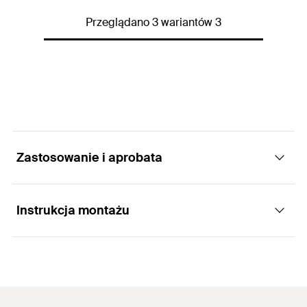
Ilość
1
St.
Przeglądano 3 wariantów 3
GTIN (EAN-Code)
4048962225150
Zastosowanie i aprobata
Instrukcja montażu
Zastosowania
Kołki o długości 110-230mm (TermoZ CS)
Funkcjonowanie
wymagają zastosowania bitu T 30 CS 26 mm.