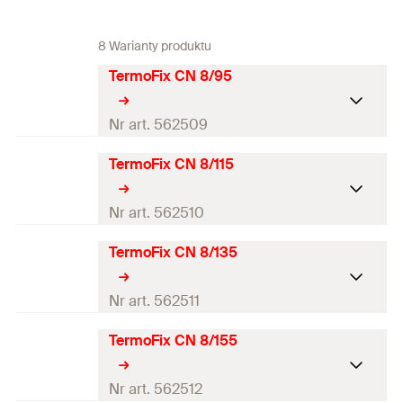
8 Warianty produktu
TermoFix CN 8/95
Nr art. 562509
TermoFix CN 8/115
Europejska Ocena Techniczna
Średnica wiertła
(
)
8
mm
Nr art. 562510
d
0
Długość kotwy
(
)
97
mm
l
TermoFix CN 8/135
Europejska Ocena
Techniczna
min. głębokość zakotwienia
25
mm
Nr art. 562511
(
)
h
ef
Średnica wiertła
(
)
8
mm
d
0
TermoFix CN 8/155
max. grubość elementu
Europejska Ocena Techniczna
70
mm
Długość kotwy
(
)
117
mm
l
mocowanego
(
)
t
fix
Średnica wiertła
(
)
8
mm
Nr art. 562512
d
min. głębokość zakotwienia
0
Średnica talerzyka ø
60
mm
25
mm