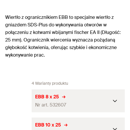
Wiertło z ogranicznikiem EBB to specjalne wiertło z
gniazdem SDS-Plus do wykonywania otworów w
połączeniu z kotwami wbijanymi fischer EA II (Długość:
25 mm). Ogranicznik wiercenia wyznacza pożądaną
głębokość kotwienia, oferując szybkie i ekonomiczne
wykonywanie prac.
4 Warianty produktu
EBB 8 x 25
Nr art. 532607
Średnica wiertła
(
)
8
mm
d
EBB 10 x 25
0