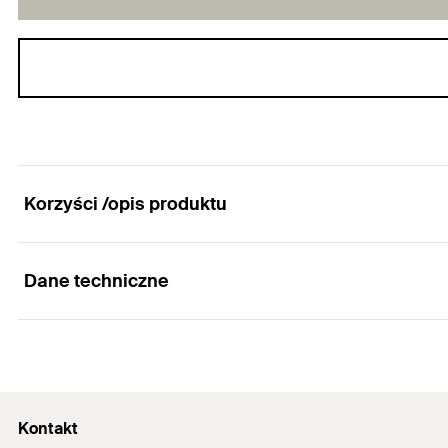
Korzyści /opis produktu
Dane techniczne
Wiertło do wykonywania otworów z podcięciem.
Zalety
Długość robocza
Specjalne wiertło FZUB umożliwia szybki montaż po w
pasuje do typu kotwy
Kontakt
z podcięciem FZA, FZA-I, FZA-D i FZEA II.