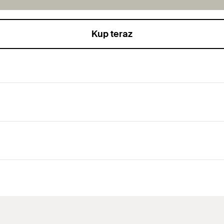
Kup teraz
ykonaniu podcięcia w otworze, bez konieczności zmiany narz