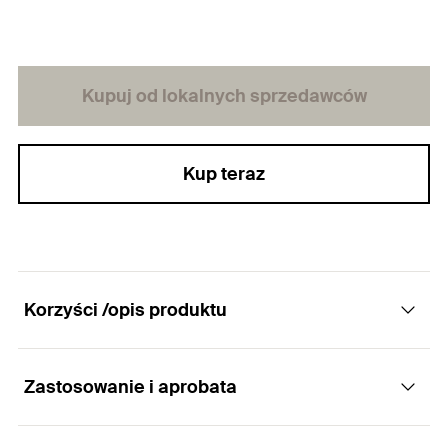
Kupuj od lokalnych sprzedawców
Kup teraz
Korzyści /opis produktu
Zastosowanie i aprobata
Osadzak maszynowy z uchwytem SDS Plus do
mocowania kotew sworzniowych FAZ II, FBN II,