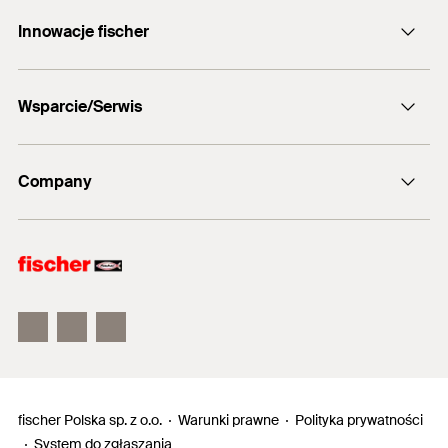
Formularz kontaktowy
Innowacje fischer
info@fischerpolska.pl
fischer DUOLINE
12 290 08 80
Wsparcie/Serwis
fischer FAZ II
fischer ULTRACUT FBS II
Oprogramowanie FIXPERIENCE
Company
Wypełnij ankietę
Punkty srzedaży
fischer Consulting
Electronic Solutions
fischertechnik
fischer Polska sp. z o.o.
Warunki prawne
Polityka prywatności
System do zgłaszania