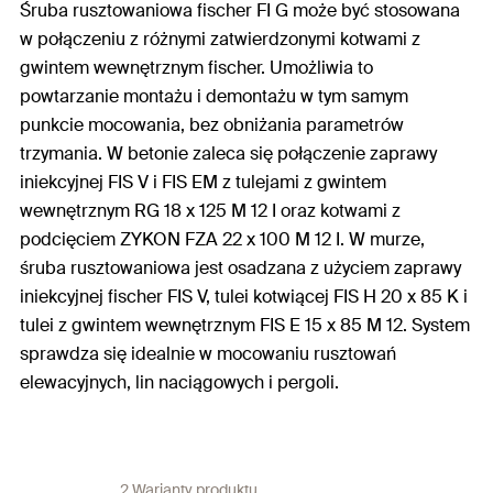
Śruba rusztowaniowa fischer FI G może być stosowana
w połączeniu z różnymi zatwierdzonymi kotwami z
gwintem wewnętrznym fischer. Umożliwia to
powtarzanie montażu i demontażu w tym samym
punkcie mocowania, bez obniżania parametrów
trzymania. W betonie zaleca się połączenie zaprawy
iniekcyjnej FIS V i FIS EM z tulejami z gwintem
wewnętrznym RG 18 x 125 M 12 I oraz kotwami z
podcięciem ZYKON FZA 22 x 100 M 12 I. W murze,
śruba rusztowaniowa jest osadzana z użyciem zaprawy
iniekcyjnej fischer FIS V, tulei kotwiącej FIS H 20 x 85 K i
tulei z gwintem wewnętrznym FIS E 15 x 85 M 12. System
sprawdza się idealnie w mocowaniu rusztowań
elewacyjnych, lin naciągowych i pergoli.
2 Warianty produktu