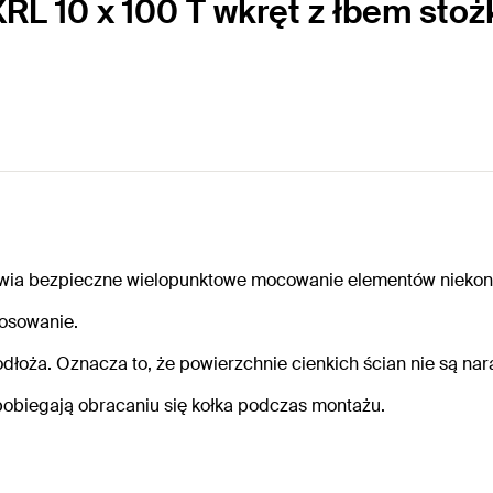
RL 10 x 100 T wkręt z łbem st
wia bezpieczne wielopunktowe mocowanie elementów niekonst
osowanie.
łoża. Oznacza to, że powierzchnie cienkich ścian nie są nar
pobiegają obracaniu się kołka podczas montażu.