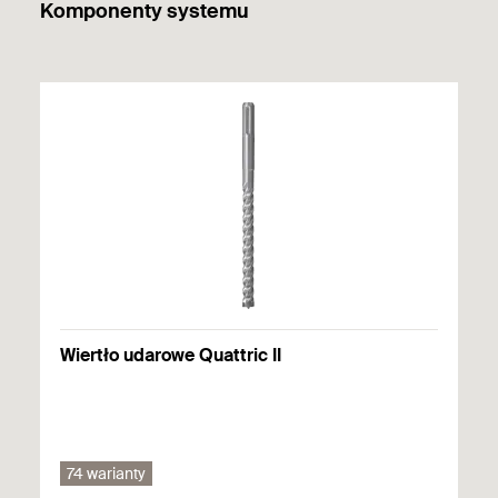
Komponenty systemu
Declaration of Performance for fischer DuoPower S, US,
UX-R, SX, SX Plus, FGD Rodforce, S, FU, M-S, N-S, N-F, N-
P
Utworzono 11.06.2025
ITB Certification
PDF,
ITB-KOT-2017/0049 wydanie 3
Aprobata Techniczna ITB
Wiertło udarowe Quattric II
Obowiązuje od 27.08.2024
do 05.02.2029
74 warianty