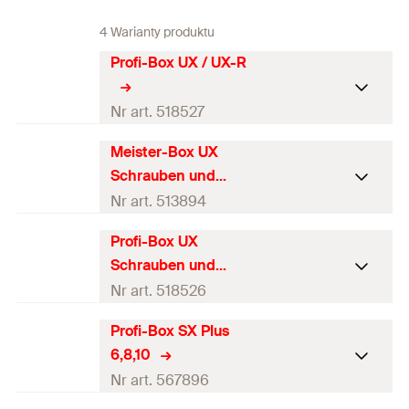
4 Warianty produktu
Profi-Box UX / UX-R
Nr art. 518527
Meister-Box UX
Zawartość
—
Schrauben und
Zawartość
110
St.
Haken
Nr art. 513894
Pakowanie
Zestaw
Profi-Box UX
Zawartość
—
Schrauben und
GTIN (EAN-Code)
4048962151206
Zawartość
118
St.
Haken
Nr art. 518526
Pakowanie
Zestaw
Profi-Box SX Plus
Zawartość
—
6,8,10
GTIN (EAN-Code)
4048962131390
Zawartość
118
St.
Nr art. 567896