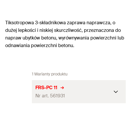
Tiksotropowa 3-składnikowa zaprawa naprawcza, o
dużej lepkości i niskiej skurczliwość, przeznaczona do
napraw ubytków betonu, wyrównywania powierzchni lub
odnawiania powierzchni betonu.
1 Warianty produktu
FRS-PC 11
Nr art. 561931
Proporcje mieszania
9:1:17,5
Kolor
szary