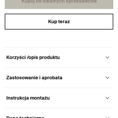
Kupuj od lokalnych sprzedawców
Kup teraz
Korzyści /opis produktu
Zastosowanie i aprobata
Taśmy z włókna węglowego do
wszechstronnego wzmacniania konstrukcji.
Instrukcja montażu
Zastosowania
Zalety