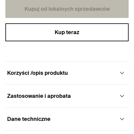
Kupuj od lokalnych sprzedawców
Kup teraz
Korzyści /opis produktu
Zastosowanie i aprobata
Kabłąk z gwintem metrycznym.
Zalety
Dane techniczne
Zastosowania