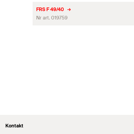
Rozmiar
FRS F 49/40
Nr art. 019759
Gwint
(
)
A
Grubość izolacji
(
)
S
AF
Rozmiar
Ilość
Gwint
(
)
A
GTIN (EAN-Code)
Grubość izolacji
(
)
S
AF
Ilość
GTIN (EAN-Code)
Kontakt