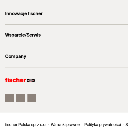
Formularz kontaktowy
Innowacje fischer
info@fischerpolska.pl
fischer DUOLINE
12 290 08 80
Wsparcie/Serwis
fischer FAZ II
fischer ULTRACUT FBS II
Oprogramowanie FIXPERIENCE
Company
Wypełnij ankietę
Punkty srzedaży
fischer Consulting
Electronic Solutions
fischertechnik
fischer Polska sp. z o.o.
Warunki prawne
Polityka prywatności
S