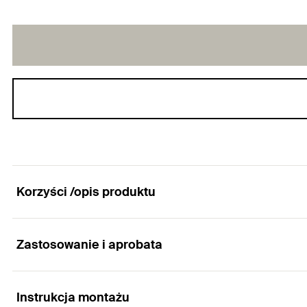
Korzyści /opis produktu
Zastosowanie i aprobata
Obejma masywna do rur o średnim i dużym ciężarz
Zalety
Instrukcja montażu