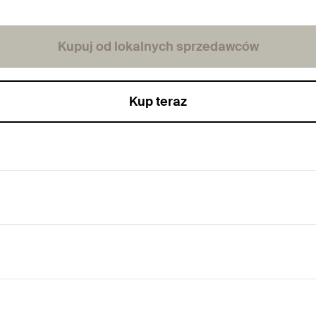
Kupuj od lokalnych sprzedawców
Kup teraz
e, z wkładką tłumiącą dźwięki.