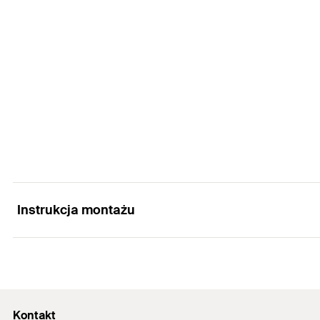
Długość
Szerokość
(
)
B
Wysokość
(
)
H
Grubość
(
)
S
Ilość
GTIN (EAN-Code)
Instrukcja montażu
FMASF 90 - channel connection
Kontakt