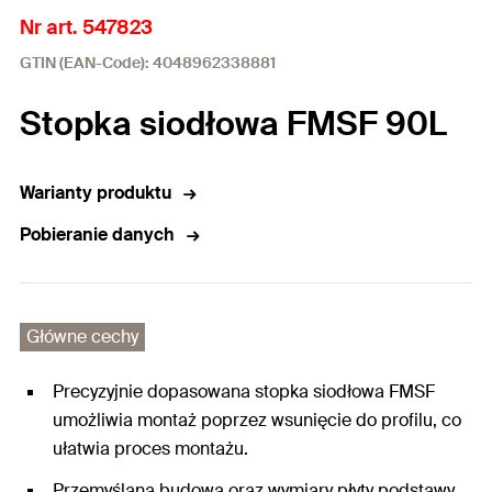
Nr art. 547823
GTIN (EAN-Code): 4048962338881
Stopka siodłowa FMSF 90L
Warianty produktu
Pobieranie danych
Główne cechy
Precyzyjnie dopasowana stopka siodłowa FMSF
umożliwia montaż poprzez wsunięcie do profilu, co
ułatwia proces montażu.
Przemyślana budowa oraz wymiary płyty podstawy