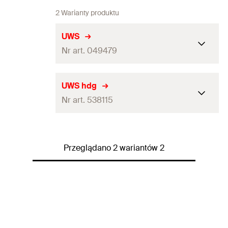
2 Warianty produktu
UWS
Nr art. 049479
Raport z badań ogniowych
Tak
UWS hdg
Nr art. 538115
Zawartość
—
Pakowanie
Pudełko składane
Raport z badań ogniowych
—
Ilość
10
St.
Przeglądano 2 wariantów 2
Zawartość
10
GTIN (EAN-Code)
4006209494790
Pakowanie
Pudełko składane
Ilość
10
St.
GTIN (EAN-Code)
4048962261165