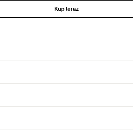
Kup teraz
est przeznaczony do precyzyjnego łączenia szyn.
.
mkniętych