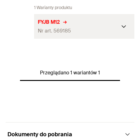
1 Warianty produktu
FYJB M12
Nr art. 569185
Gwint
(
)
M12
A
Nośność zalecana dla FYJB
13
kN
Przeglądano 1 wariantów 1
Nośność zalecana FYJB z
szyną FUH13, TKR 82 i FUS
10
kN
62
Ilość
10
St.
GTIN (EAN-Code)
4048962493962
Dokumenty do pobrania