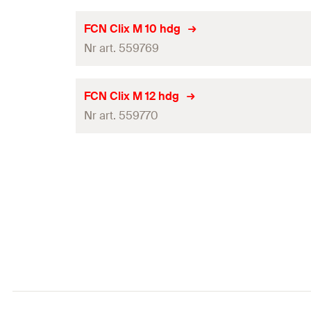
Nośność zalecana osiowe dla FUS 2,5 mm
(
)
N
empf
Grubość
(
)
S
Raport z badań ogniowych
FCN Clix M 10 hdg
Ilość
Nośność zalecana na obciążenie wyrywające dla FUS 
Nr art. 559769
Gwint
(
)
A
GTIN (EAN-Code)
Nośność zalecana osiowe dla FUS 2,5 mm
(
)
N
empf
Grubość
(
)
S
Raport z badań ogniowych
FCN Clix M 12 hdg
Ilość
Nośność zalecana na obciążenie wyrywające dla FUS 
Nr art. 559770
Gwint
(
)
A
GTIN (EAN-Code)
Nośność zalecana osiowe dla FUS 2,5 mm
(
)
N
empf
Grubość
(
)
S
Raport z badań ogniowych
Ilość
Nośność zalecana na obciążenie wyrywające dla FUS 
Gwint
(
)
A
GTIN (EAN-Code)
Nośność zalecana osiowe dla FUS 2,5 mm
(
)
N
empf
Grubość
(
)
S
Ilość
Nośność zalecana na obciążenie wyrywające dla FUS 
GTIN (EAN-Code)
Nośność zalecana osiowe dla FUS 2,5 mm
(
)
N
empf
Ilość