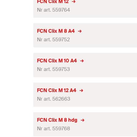
FCN Clix M 12
Ilość
Nośność zalecana na obciążenie wyrywające dla FUS 
Nr art. 559764
Gwint
(
)
A
GTIN (EAN-Code)
Nośność zalecana osiowe dla FUS 2,5 mm
(
)
N
empf
Grubość
(
)
S
Raport z badań ogniowych
FCN Clix M 8 A4
Ilość
Nośność zalecana na obciążenie wyrywające dla FUS 
Nr art. 559752
Gwint
(
)
A
GTIN (EAN-Code)
Nośność zalecana osiowe dla FUS 2,5 mm
(
)
N
empf
Grubość
(
)
S
Raport z badań ogniowych
FCN Clix M 10 A4
Ilość
Nośność zalecana na obciążenie wyrywające dla FUS 
Nr art. 559753
Gwint
(
)
A
GTIN (EAN-Code)
Nośność zalecana osiowe dla FUS 2,5 mm
(
)
N
empf
Grubość
(
)
S
Raport z badań ogniowych
FCN Clix M 12 A4
Ilość
Nośność zalecana na obciążenie wyrywające dla FUS 
Nr art. 562663
Gwint
(
)
A
GTIN (EAN-Code)
Nośność zalecana osiowe dla FUS 2,5 mm
(
)
N
empf
Grubość
(
)
S
Raport z badań ogniowych
FCN Clix M 8 hdg
Ilość
Nośność zalecana na obciążenie wyrywające dla FUS 
Nr art. 559768
Gwint
(
)
A
GTIN (EAN-Code)