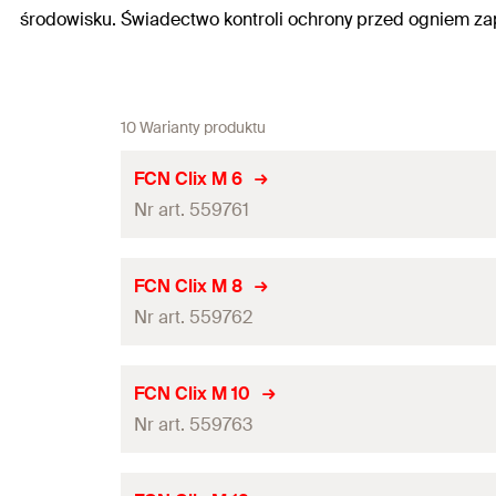
środowisku. Świadectwo kontroli ochrony przed ogniem z
10 Warianty produktu
FCN Clix M 6
Nr art. 559761
Raport z badań ogniowych
FCN Clix M 8
Nr art. 559762
Gwint
(
)
A
Grubość
(
)
S
Raport z badań ogniowych
FCN Clix M 10
Nośność zalecana na obciążenie wyrywające dla FUS 
Nr art. 559763
Gwint
(
)
A
Nośność zalecana osiowe dla FUS 2,5 mm
(
)
N
empf
Grubość
(
)
S
Raport z badań ogniowych