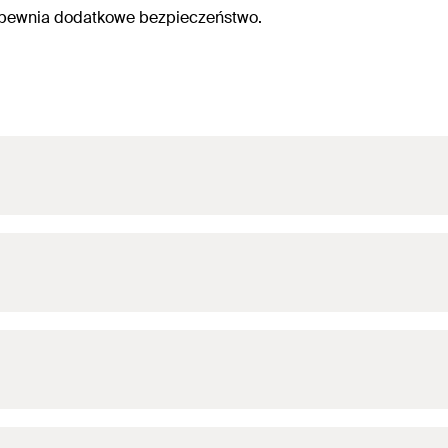
apewnia dodatkowe bezpieczeństwo.
2,0 mm
(
)
N
empf