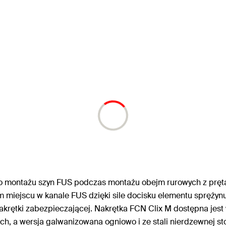
go montażu szyn FUS podczas montażu obejm rurowych z pręt
m miejscu w kanale FUS dzięki sile docisku elementu sprężyn
nakrętki zabezpieczającej. Nakrętka FCN Clix M dostępna je
h, a wersja galwanizowana ogniowo i ze stali nierdzewnej st