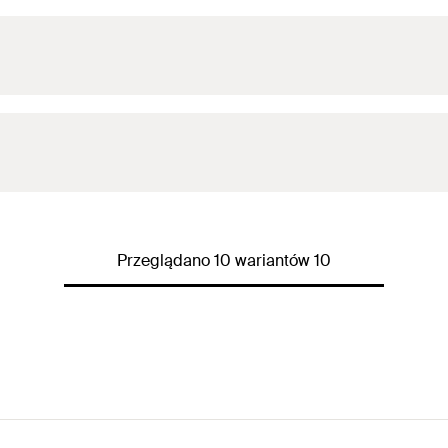
2,0 mm
(
)
N
empf
2,0 mm
(
)
N
empf
2,0 mm
(
)
Przeglądano 10 wariantów 10
N
empf
2,0 mm
(
)
N
empf