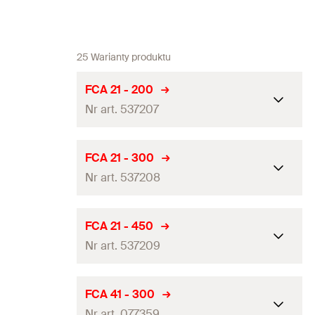
25 Warianty produktu
FCA 21 - 200
Nr art. 537207
Raport z badań ogniowych
—
FCA 21 - 300
Nr art. 537208
Profil
21 / 2,0
Długość
200
mm
Raport z badań ogniowych
—
FCA 21 - 450
Nośność zalecana dla
Nr art. 537209
1,39
kN
Profil
21 / 2,0
schematu 1
(
)
F
empf
Długość
300
mm
Nośność zalecana dla
Raport z badań ogniowych
—
FCA 41 - 300
0,7
kN
schematu 2
(
)
F
empf
Nośność zalecana dla
Nr art. 077359