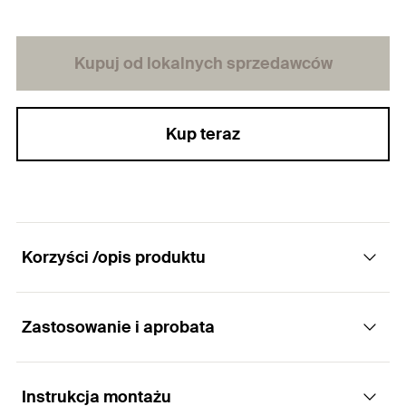
Kupuj od lokalnych sprzedawców
Kup teraz
Korzyści /opis produktu
Zastosowanie i aprobata
Szczotka z uchwytem SDS do mechanicznego
czyszczenia otworów.
Instrukcja montażu