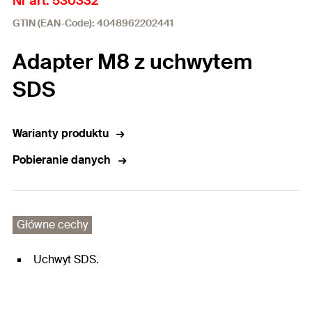
Nr art. 530332
GTIN (EAN-Code): 4048962202441
Adapter M8 z uchwytem
SDS
Warianty produktu
Pobieranie danych
Główne cechy
Uchwyt SDS.