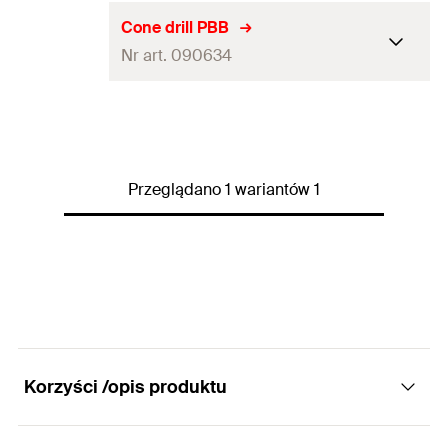
Cone drill PBB
Nr art. 090634
Pakowanie
Torebka foliowa
Ilość
1
St.
Przeglądano 1 wariantów 1
GTIN (EAN-Code)
4006209906347
Korzyści /opis produktu