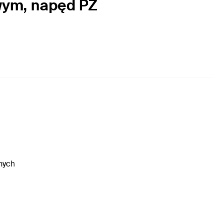
wym, napęd PZ
nych