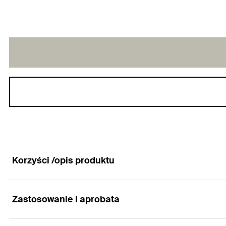
Korzyści /opis produktu
Zastosowanie i aprobata
Uniwersalny kołek do wielu różnych płytowych m