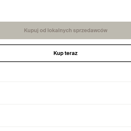
Kupuj od lokalnych sprzedawców
Kup teraz
ateriałów budowlanych.