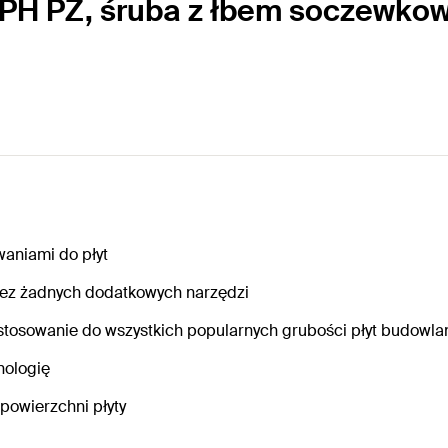
 PH PZ, śruba z łbem soczewko
aniami do płyt
ez żadnych dodatkowych narzędzi
astosowanie do wszystkich popularnych grubości płyt budowla
nologię
powierzchni płyty