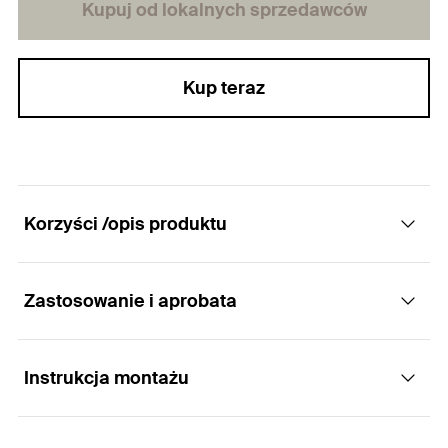
Kupuj od lokalnych sprzedawców
Kup teraz
Korzyści /opis produktu
Zastosowanie i aprobata
Uniwersalny kołek do wielu różnych płytowych
materiałów budowlanych.
Instrukcja montażu
Zastosowania
Zalety