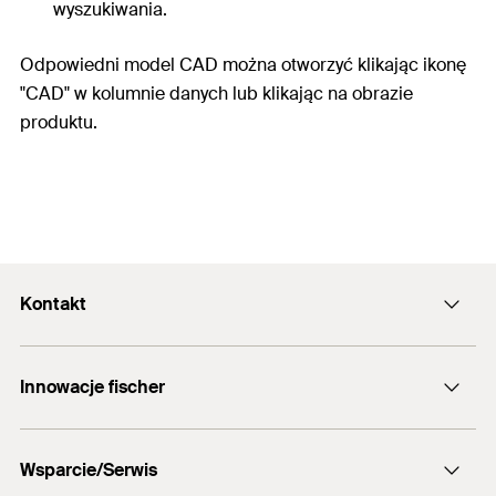
wyszukiwania.
Odpowiedni model CAD można otworzyć klikając ikonę
"CAD" w kolumnie danych lub klikając na obrazie
produktu.
Kontakt
Formularz kontaktowy
Innowacje fischer
info@fischerpolska.pl
fischer DUOLINE
12 290 08 80
Wsparcie/Serwis
fischer FAZ II