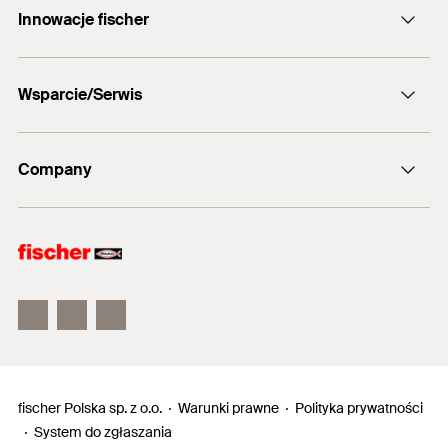
Innowacje fischer
info@fischerpolska.pl
fischer DUOLINE
12 290 08 80
Wsparcie/Serwis
fischer FAZ II
fischer ULTRACUT FBS II
Oprogramowanie FIXPERIENCE
Company
Wypełnij ankietę
Punkty srzedaży
fischer Consulting
Electronic Solutions
fischertechnik
fischer Polska sp. z o.o.
Warunki prawne
Polityka prywatności
System do zgłaszania