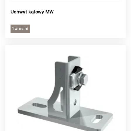
Uchwyt kątowy MW
1 wariant