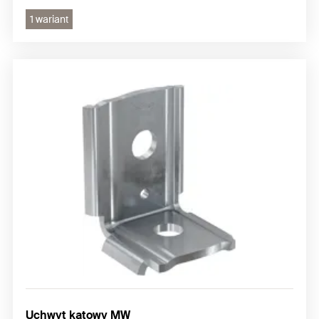
1 wariant
Uchwyt kątowy MW