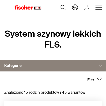
Home
System szynowy lekkich
FLS.
Kategorie
Filtr
Szyny
Znaleziono 15 rodzin produktów i 45 wariantów
Wsporniki
Łączniki