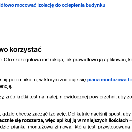
widłowo mocować izolację do ocieplenia budynku
owo korzystać
e. Oto szczegółowa instrukcja, jak prawidłowo ją aplikować, k
śnij pojemnikiem, w którym znajduje się
piana montażowa fi
encję.
y, zrób krótki test na małej, niewidocznej powierzchni, aby z
gdzie chcesz zacząć izolację. Delikatnie naciśnij spust, aby
acznie się rozszerza, więc aplikuj ją w mniejszych ilościac
dzie pianka montażowa zimowa, która jest przystosowana 