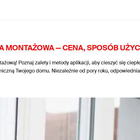
ANA MONTAŻOWA — CENA, SPOSÓB UŻYCI
tażową! Poznaj zalety i metody aplikacji, aby cieszyć się ciep
zną Twojego domu. Niezależnie od pory roku, odpowiednia izol