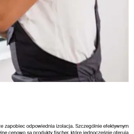
 zapobiec odpowiednia izolacja. Szczególnie efektywnym
jne cenowo są produkty fischer, które jednocześnie oferują